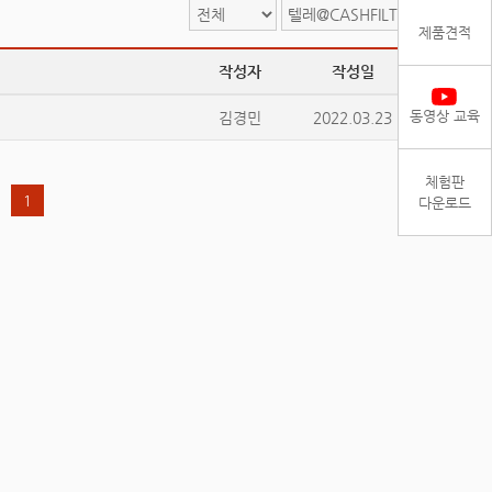
검색
제품견적
작성자
작성일
조회
동영상 교육
김경민
2022.03.23
38400
체험판
1
다운로드