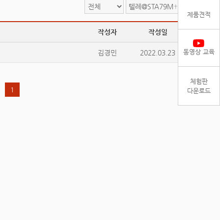
검색
제품견적
작성자
작성일
조회
동영상 교육
김경민
2022.03.23
38473
체험판
1
다운로드