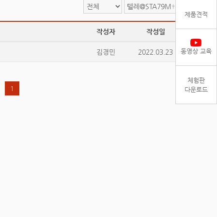
검색
제품견적
작성자
작성일
조회
동영상 교육
김경민
2022.03.23
38219
체험판
1
다운로드