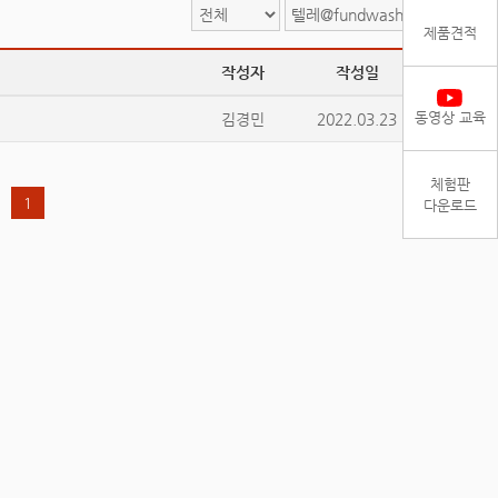
검색
제품견적
작성자
작성일
조회
동영상 교육
김경민
2022.03.23
38485
체험판
1
다운로드