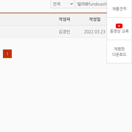
검색
제품견적
작성자
작성일
조회
동영상 교육
김경민
2022.03.23
38263
체험판
1
다운로드